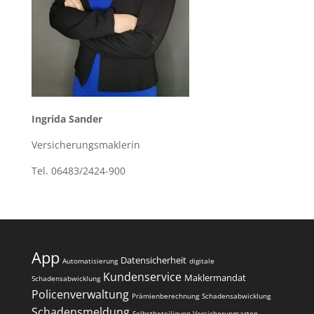
Ingrida Sander
Versicherungsmaklerin
Tel. 06483/2424-900
App
Datensicherheit
Automatisierung
digitale
Kundenservice
Maklermandat
Schadensabwicklung
Policenverwaltung
Prämienberechnung
Schadensabwicklung
Schadensmeldung
Selbstbeteiligung
Versicherungsarten