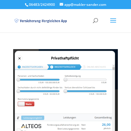
06483/2424900
app@makler-sander.com