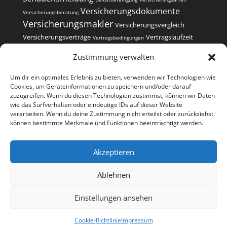
Versicherungsdokumente
Versicherungsberatung
Versicherungsmakler
Versicherungsvergleich
Versicherungsverträge
Vertragslaufzeit
Vertragsbedingungen
Vertragsverwaltung
Zustimmung verwalten
Um dir ein optimales Erlebnis zu bieten, verwenden wir Technologien wie
Cookies, um Geräteinformationen zu speichern und/oder darauf
zuzugreifen. Wenn du diesen Technologien zustimmst, können wir Daten
wie das Surfverhalten oder eindeutige IDs auf dieser Website
Kontakt
Impressum
Datenschutzerklärung
verarbeiten. Wenn du deine Zustimmung nicht erteilst oder zurückziehst,
Cookie-Richtlinie (EU)
können bestimmte Merkmale und Funktionen beeinträchtigt werden.
Versicherungsvergleiche
Akzeptieren
Copyright 2022-2026 | Finanz- und
Versicherungsmakler Sander GmbH | Alle Rechte
Ablehnen
vorbehalten |
Simplr-Login
KI-Hinweis: Teile des Contents wurde mit KI erstellt.
Einstellungen ansehen
Auch per KI generierte Texte können Fehler
enthalten.
Cookie-Richtlinie
Impressum