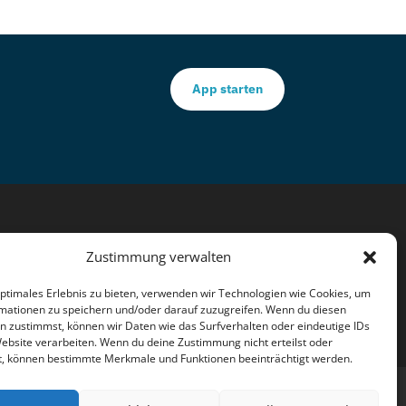
App starten
Schadensmeldung
Zustimmung verwalten
berechnung
Schadensabwicklung
vergleich
Versicherungsverträge
Vertragsbedingungen
optimales Erlebnis zu bieten, verwenden wir Technologien wie Cookies, um
mationen zu speichern und/oder darauf zuzugreifen. Wenn du diesen
n zustimmst, können wir Daten wie das Surfverhalten oder eindeutige IDs
Website verarbeiten. Wenn du deine Zustimmung nicht erteilst oder
t, können bestimmte Merkmale und Funktionen beeinträchtigt werden.