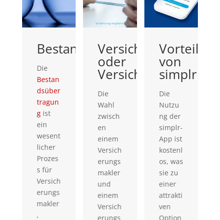
Bestandsübertragung
Versicherungsmakler
Vorteile
Ma
herung
oder
von
Die
Eine
Versicherungsvertreter
simplr
Bestan
Makl
dsüber
voll
Die
Die
tragun
cht
b
Wahl
Nutzu
g
ist
eine
zwisch
ng der
ein
Versi
en
simplr-
wesent
erun
einem
App ist
licher
makl
Versich
kostenl
Prozes
ist ei
erungs
os, was
s für
nützl
makler
sie zu
Versich
hes
und
einer
erungs
Instr
einem
attrakti
makler
ment
Versich
ven
,
das
erungs
Option