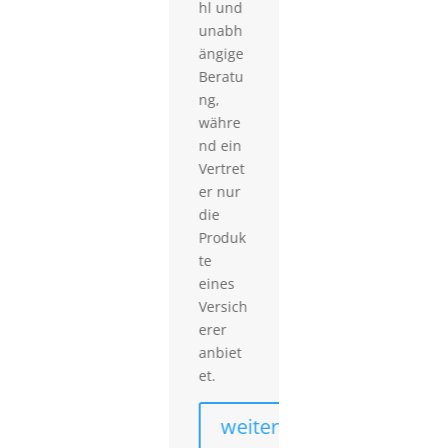
Makl
hl und
, im
unabh
best
ängige
Inter
Beratu
se d
ng,
Kund
währe
n zu
nd ein
hand
Vertret
n.
er nur
Denn
die
ch is
Produk
es
te
wicht
eines
, das
Versich
der
erer
Kund
anbiet
dem
et.
Makl
vertr
weiter
t un