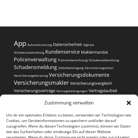
App
Datensicherheit
Automatisierung
digitale
Kundenservice
Maklermandat
Schadensabwicklung
Policenverwaltung
Prämienberechnung
Schadensabwicklung
Schadensmeldung
Selbstbeteiligung
Versicherungsarten
Versicherungsdokumente
Versicherungsberatung
Versicherungsmakler
Versicherungsvergleich
Versicherungsverträge
Vertragslaufzeit
Vertragsbedingungen
Vertragsverwaltung
Zustimmung verwalten
Um dir ein optimales Erlebnis zu bieten, verwenden wir Technologien wie
Cookies, um Geräteinformationen zu speichern und/oder darauf
zuzugreifen. Wenn du diesen Technologien zustimmst, können wir Daten
wie das Surfverhalten oder eindeutige IDs auf dieser Website
Kontakt
Impressum
Datenschutzerklärung
verarbeiten. Wenn du deine Zustimmung nicht erteilst oder zurückziehst,