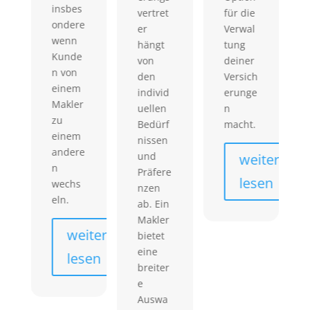
insbes
dem
vertret
für die
ondere
Kund
er
Verwal
wenn
n vie
hängt
tung
Kunde
Vorte
von
deiner
n von
e
den
Versich
einem
biet
individ
erunge
Makler
kann
uellen
n
zu
Sie
Bedürf
macht.
einem
erlei
nissen
andere
tert 
und
weiter
n
Verw
Präfere
lesen
wechs
tung
nzen
eln.
von
ab. Ein
Versi
Makler
erun
weiter
bietet
n un
eine
lesen
ermö
breiter
icht 
e
dem
Auswa