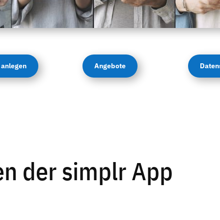
 anlegen
Angebote
Daten
n der simplr App