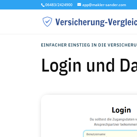
06483/2424900
app@makler-sander.com
EINFACHER EINSTIEG IN DIE VERSICHE
Login und D