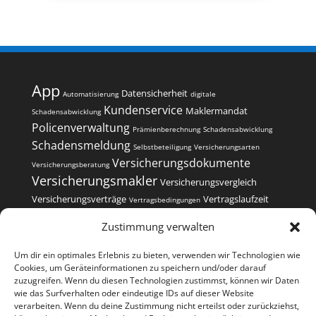
App
Datensicherheit
Automatisierung
digitale
Kundenservice
Maklermandat
Schadensabwicklung
Policenverwaltung
Prämienberechnung
Schadensabwicklung
Schadensmeldung
Selbstbeteiligung
Versicherungsarten
Versicherungsdokumente
Versicherungsberatung
Versicherungsmakler
Versicherungsvergleich
Versicherungsverträge
Vertragslaufzeit
Vertragsbedingungen
Vertragsverwaltung
Zustimmung verwalten
Um dir ein optimales Erlebnis zu bieten, verwenden wir Technologien wie
Cookies, um Geräteinformationen zu speichern und/oder darauf
zuzugreifen. Wenn du diesen Technologien zustimmst, können wir Daten
wie das Surfverhalten oder eindeutige IDs auf dieser Website
Kontakt
Impressum
Datenschutzerklärung
verarbeiten. Wenn du deine Zustimmung nicht erteilst oder zurückziehst,