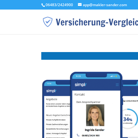
06483/2424900
app@makler-sander.com