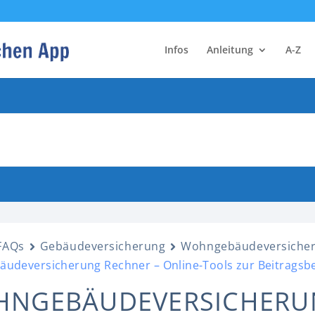
Infos
Anleitung
A-Z
FAQs
Gebäudeversicherung
Wohngebäudeversiche
udeversicherung Rechner – Online-Tools zur Beitrags
NGEBÄUDEVERSICHERU