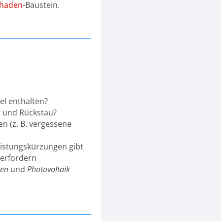
chaden
-Baustein.
:
el enthalten?
 und Rückstau?
en (z. B. vergessene
eistungskürzungen gibt
berfordern
ren
und
Photovoltaik