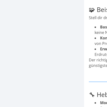
🧩 Bei
Stell dir 
Bas
keine 
Kom
von Pr
Erw
Erdruts
Der richti
günstigste
🔧 Heb
Mod