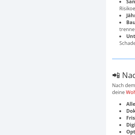
San
Risiko
Jäh
Bau
trenne
Unt
Schade
📲 Nac
Nach dem 
deine
Woh
All
Dok
Fri
Dig
Opt