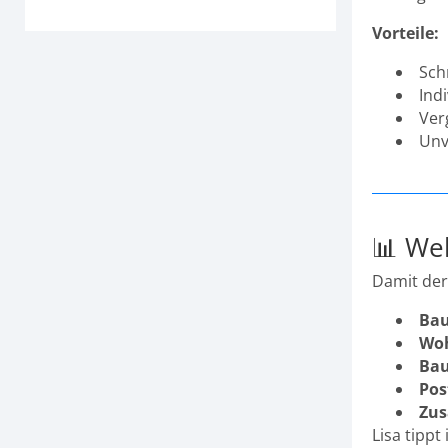
Vorteile:
Sch
Ind
Ver
Unv
📊 We
Damit der 
Bau
Wo
Bau
Pos
Zus
Lisa tipp