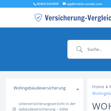
06483/2424900
app@makler-sander.com
Home
Wohngebäudeversicherung
Wohngebä
WOH
Unterversicherungsverzicht in der
Gebäudeversicherung – Voller