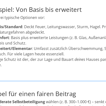
spiel: Von Basis bis erweitert
drei typische Optionen vor:
is/Standard
: Deckt Feuer, Leitungswasser, Sturm, Hagel. Pre
Naturgefahren abgedeckt.
fort
: Basis plus erweiterte Leistungen (z. B. Glas, Außenan
eis und Schutz.
eitert/Elementar
: Umfasst zusätzlich Überschwemmung, S
ch. Für viele Lagen heute essenziell.
ge Schutz ist der, der zur Lage und Bauart
deines
Hauses pass
.
el für einen fairen Beitrag
erate Selbstbeteiligung
wählen (z. B. 300–1.000 €) – senkt