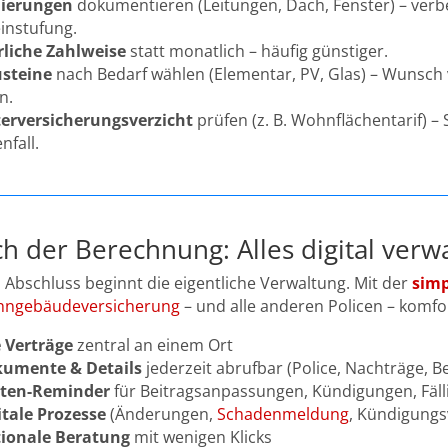
ierungen
dokumentieren (Leitungen, Dach, Fenster) – verbe
einstufung.
rliche Zahlweise
statt monatlich – häufig günstiger.
steine
nach Bedarf wählen (Elementar, PV, Glas) – Wunsch 
n.
erversicherungsverzicht
prüfen (z. B. Wohnflächentarif) – 
nfall.
h der Berechnung: Alles digital verw
Abschluss beginnt die eigentliche Verwaltung. Mit der
simp
ngebäudeversicherung
– und alle anderen Policen – komfo
e Verträge
zentral an einem Ort
umente & Details
jederzeit abrufbar (Police, Nachträge, 
sten-Reminder
für Beitragsanpassungen, Kündigungen, Fäll
itale Prozesse
(Änderungen,
Schadenmeldung
, Kündigungs
ionale Beratung
mit wenigen Klicks