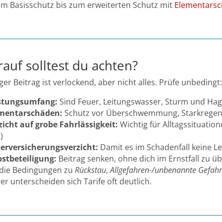
vom Basisschutz bis zum erweiterten Schutz mit
Elementars
auf solltest du achten?
ger Beitrag ist verlockend, aber nicht alles. Prüfe unbedingt
stungsumfang:
Sind Feuer, Leitungswasser, Sturm und Hag
mentarschäden:
Schutz vor Überschwemmung, Starkregen
zicht auf grobe Fahrlässigkeit:
Wichtig für Alltagssituation
)
erversicherungsverzicht:
Damit es im Schadenfall keine L
bstbeteiligung:
Beitrag senken, ohne dich im Ernstfall zu ü
s die Bedingungen zu
Rückstau
,
Allgefahren-/unbenannte Gefah
er unterscheiden sich Tarife oft deutlich.