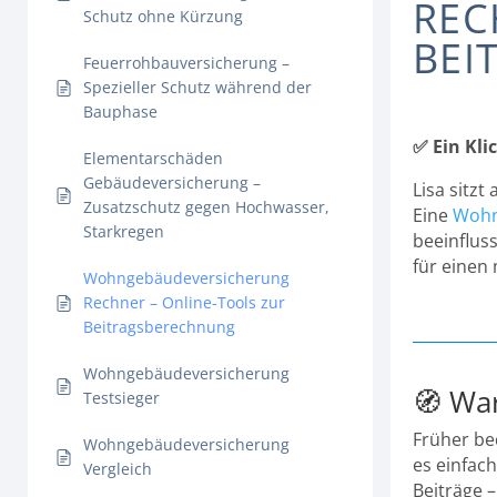
REC
Schutz ohne Kürzung
BEI
Feuerrohbauversicherung –
Spezieller Schutz während der
Bauphase
✅ Ein Kli
Elementarschäden
Gebäudeversicherung –
Lisa sitzt
Zusatzschutz gegen Hochwasser,
Eine
Wohn
Starkregen
beeinflus
für eine
Wohngebäudeversicherung
Rechner – Online-Tools zur
Beitragsberechnung
Wohngebäudeversicherung
🧭 War
Testsieger
Früher be
Wohngebäudeversicherung
es einfac
Vergleich
Beiträge –