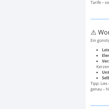
Tarife – 
⚠️ Wor
Ein günsti
Lei
Ele
Ver
Kerzen
Unt
Sel
Tipp: Lie
genau – hi