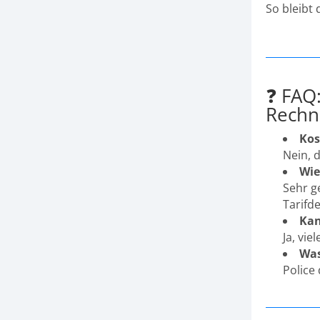
So bleibt 
❓ FAQ
Rechn
Kos
Nein, 
Wie
Sehr g
Tarifde
Kan
Ja, vi
Was
Police 