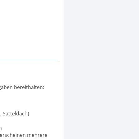
gaben bereithalten:
, Satteldach)
h
r erscheinen mehrere