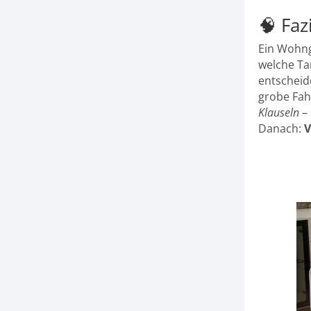
🧠 Faz
Ein Wohng
welche Ta
entscheid
grobe Fahr
Klauseln
– 
Danach:
V