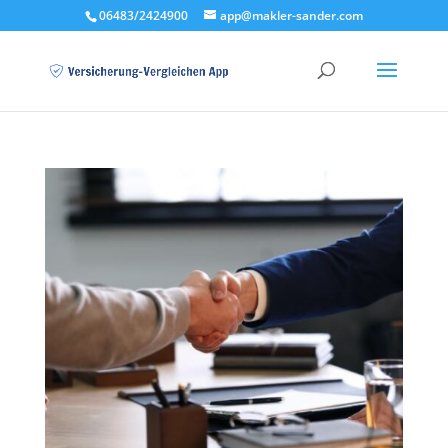
06483/2424900
app@makler-sander.com