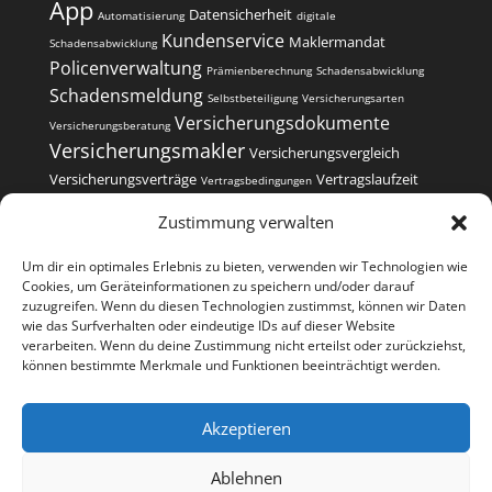
App
Datensicherheit
Automatisierung
digitale
Kundenservice
Maklermandat
Schadensabwicklung
Policenverwaltung
Prämienberechnung
Schadensabwicklung
Schadensmeldung
Selbstbeteiligung
Versicherungsarten
Versicherungsdokumente
Versicherungsberatung
Versicherungsmakler
Versicherungsvergleich
Versicherungsverträge
Vertragslaufzeit
Vertragsbedingungen
Vertragsverwaltung
Zustimmung verwalten
Um dir ein optimales Erlebnis zu bieten, verwenden wir Technologien wie
Cookies, um Geräteinformationen zu speichern und/oder darauf
zuzugreifen. Wenn du diesen Technologien zustimmst, können wir Daten
wie das Surfverhalten oder eindeutige IDs auf dieser Website
Kontakt
Impressum
Datenschutzerklärung
verarbeiten. Wenn du deine Zustimmung nicht erteilst oder zurückziehst,
Cookie-Richtlinie (EU)
können bestimmte Merkmale und Funktionen beeinträchtigt werden.
Versicherungsvergleiche
Akzeptieren
Copyright 2022-2026 | Finanz- und
Versicherungsmakler Sander GmbH | Alle Rechte
Ablehnen