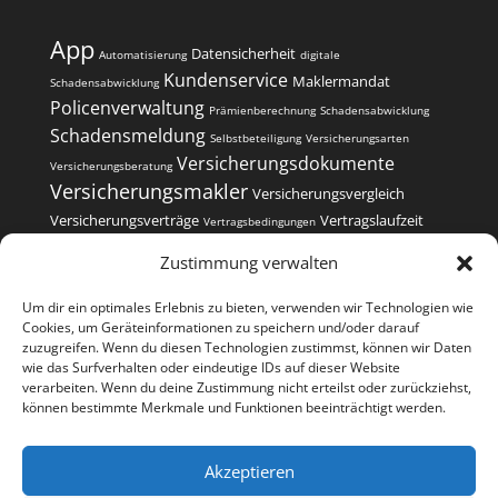
App
Datensicherheit
Automatisierung
digitale
Kundenservice
Maklermandat
Schadensabwicklung
Policenverwaltung
Prämienberechnung
Schadensabwicklung
Schadensmeldung
Selbstbeteiligung
Versicherungsarten
Versicherungsdokumente
Versicherungsberatung
Versicherungsmakler
Versicherungsvergleich
Versicherungsverträge
Vertragslaufzeit
Vertragsbedingungen
Vertragsverwaltung
Zustimmung verwalten
Um dir ein optimales Erlebnis zu bieten, verwenden wir Technologien wie
Cookies, um Geräteinformationen zu speichern und/oder darauf
zuzugreifen. Wenn du diesen Technologien zustimmst, können wir Daten
wie das Surfverhalten oder eindeutige IDs auf dieser Website
Kontakt
Impressum
Datenschutzerklärung
verarbeiten. Wenn du deine Zustimmung nicht erteilst oder zurückziehst,
können bestimmte Merkmale und Funktionen beeinträchtigt werden.
Cookie-Richtlinie (EU)
Versicherungsvergleiche
Akzeptieren
Copyright 2022-2026 | Finanz- und